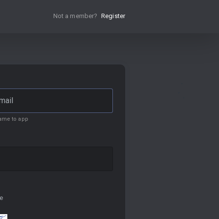
Not a member?
Register
ame to app
e