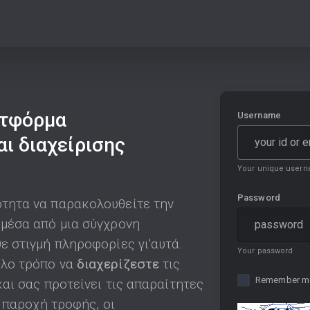
ατφόρμα
Username
ι διαχείρισης
Your unique usern
Password
τητα να παρακολουθείτε την
 μέσα από μια σύγχρονη
ε στιγμή πληροφορίες γι'αυτά.
Your password
ολο τρόπο να
διαχερίζεστε
τις
Remember m
και σας προτείνει τις απαραίτητες
η παροχή τροφής, οι