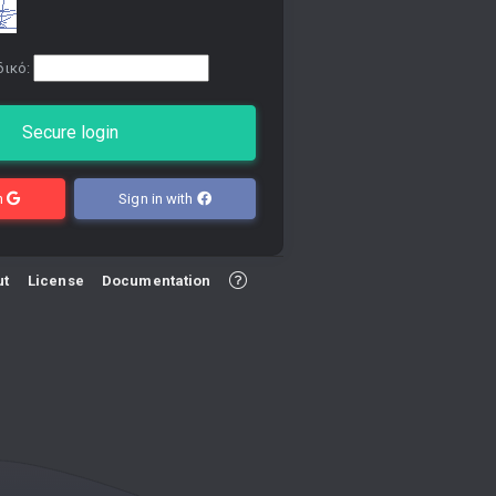
δικό:
Secure login
th
Sign in with
ut
License
Documentation